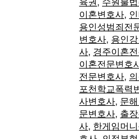
육권
,
수원불법
이혼변호사
,
인
용인성범죄전
변호사
,
용인강
사
,
경주이혼전
이혼전문변호
전문변호사
,
의
포천학교폭력
사변호사
,
문해
문변호사
,
출장
사
,
한게임머니
호사
,
의정부형