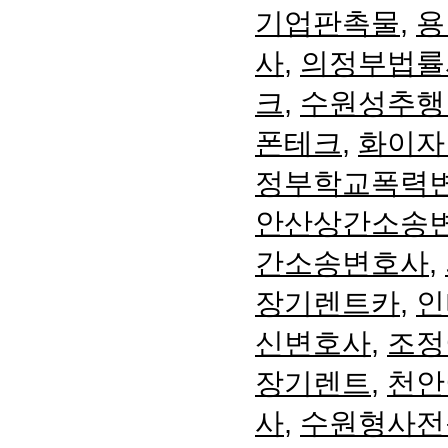
기업판촉물
,
용
사
,
의정부법률
크
,
수원성추행
폰테크
,
화이자
정부학교폭력
안산상간소송
간소송변호사
,
장기렌트카
,
인
신변호사
,
조정
장기렌트
,
천안
사
,
수원형사전