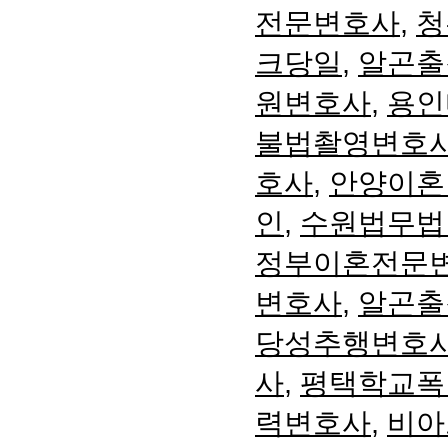
전문변호사
,
청
크당일
,
알곤출
원변호사
,
용인
불법촬영변호
호사
,
안양이혼
인
,
수원법무법
정부이혼전문
변호사
,
알곤출
당성추행변호
사
,
평택학교폭
력변호사
,
비아