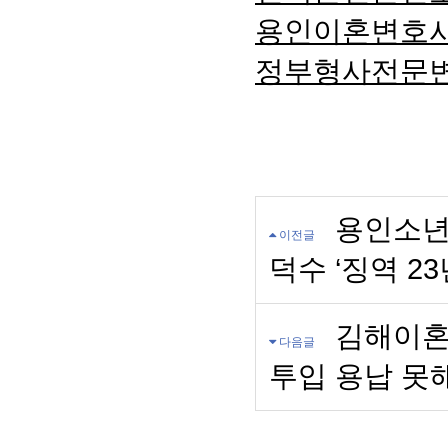
용인이혼변호
정부형사전문
용인소년
이전글
덕수 ‘징역 2
김해이혼
다음글
투입 용납 못해