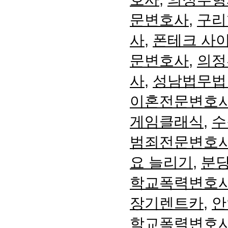
문변호사
,
구리
사
,
폰테크 사
문변호사
,
의정
사
,
성남법무법
이혼전문변호
게임클래식
,
수
범죄전문변호
요 늘리기
,
분
학교폭력변호
장기렌트카
,
안
학교폭력변호