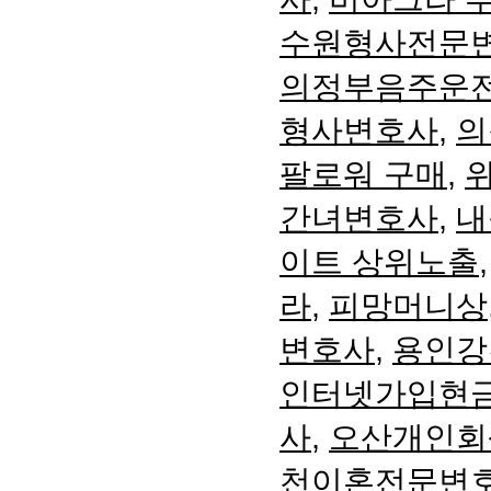
수원형사전문
의정부음주운
형사변호사
,
의
팔로워 구매
,
간녀변호사
,
내
이트 상위노출
라
,
피망머니상
변호사
,
용인강
인터넷가입현
사
,
오산개인회
천이혼전문변