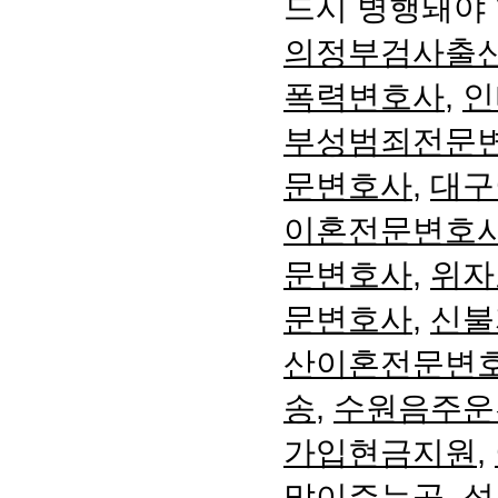
드시 병행돼야 
의정부검사출
폭력변호사
,
인
부성범죄전문
문변호사
,
대구
이혼전문변호
문변호사
,
위자
문변호사
,
신불
산이혼전문변
송
,
수원음주운
가입현금지원
,
많이주는곳
,
성