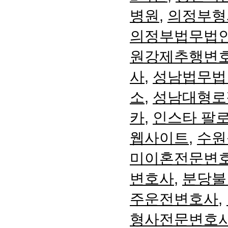
병원
,
의정부형
의정부법무법
원강제추행변
사
,
성남법무법
소
,
성남대형로
카
,
인스타 팔
웹사이트
,
수원
미이혼전문변
변호사
,
분당불
주운전변호사
,
형사전문변호