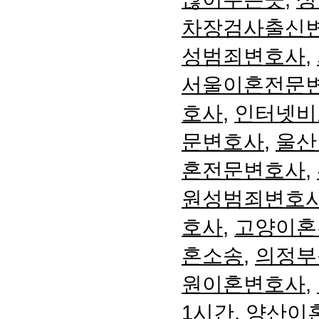
차장검사출신
성범죄변호사
,
서울이혼전문
호사
,
인터넷비
문변호사
,
울산
혼전문변호사
,
원성범죄변호
호사
,
고양이혼
혼소송
,
의정부
원이혼변호사
,
1시간
,
양산이