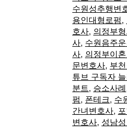
수원성추행변
용인대형로펌
,
호사
,
의정부형
사
,
수원음주운
사
,
의정부이혼
문변호사
,
부천
튜브 구독자 
분트
,
승소사례
펌
,
폰테크
,
수
간녀변호사
,
포
변호사
,
성남성